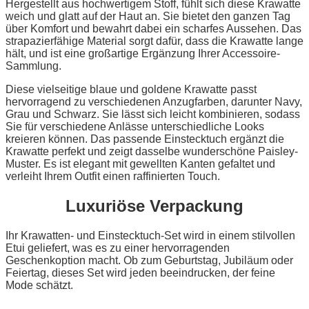
Hergestellt aus hochwertigem Stoff, fühlt sich diese Krawatte
weich und glatt auf der Haut an. Sie bietet den ganzen Tag
über Komfort und bewahrt dabei ein scharfes Aussehen. Das
strapazierfähige Material sorgt dafür, dass die Krawatte lange
hält, und ist eine großartige Ergänzung Ihrer Accessoire-
Sammlung.
Diese vielseitige blaue und goldene Krawatte passt
hervorragend zu verschiedenen Anzugfarben, darunter Navy,
Grau und Schwarz. Sie lässt sich leicht kombinieren, sodass
Sie für verschiedene Anlässe unterschiedliche Looks
kreieren können. Das passende Einstecktuch ergänzt die
Krawatte perfekt und zeigt dasselbe wunderschöne Paisley-
Muster. Es ist elegant mit gewellten Kanten gefaltet und
verleiht Ihrem Outfit einen raffinierten Touch.
Luxuriöse Verpackung
Ihr Krawatten- und Einstecktuch-Set wird in einem stilvollen
Etui geliefert, was es zu einer hervorragenden
Geschenkoption macht. Ob zum Geburtstag, Jubiläum oder
Feiertag, dieses Set wird jeden beeindrucken, der feine
Mode schätzt.