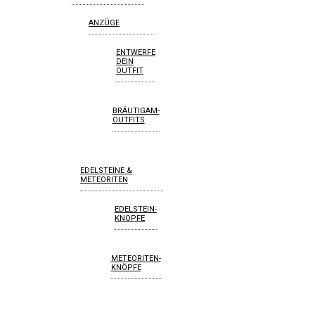
ANZÜGE
ENTWERFE
DEIN
OUTFIT
BRÄUTIGAM-
OUTFITS
EDELSTEINE &
METEORITEN
EDELSTEIN-
KNÖPFE
METEORITEN-
KNÖPFE